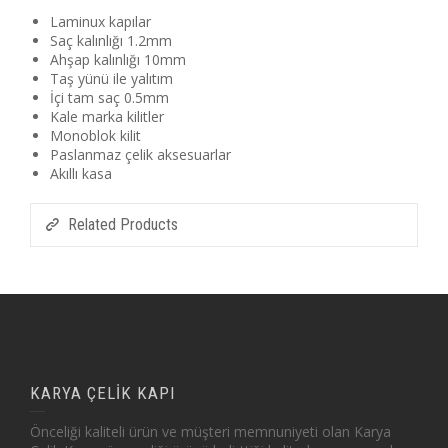
Laminux kapılar
Saç kalınlığı 1.2mm
Ahşap kalınlığı 10mm
Taş yünü ile yalıtım
İçi tam saç 0.5mm
Kale marka kilitler
Monoblok kilit
Paslanmaz çelik aksesuarlar
Akıllı kasa
Related Products
KARYA ÇELİK KAPI
Önceliği kaliteli ürün ve müşteri memnuniyeti olan Karya