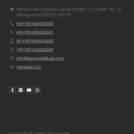
Mimarsinan Organize Sanayi Bölgesi 25. Cadde No: 22
Melikgazi/KAYSERİ/TÜRKİYE
EN+905426082683
AR+905456082683
RU+905456062683
TR+905426082683
info@karyacelikkapi.com
Haritada Gör
Copyright © KARYA ÇELİK KAPI