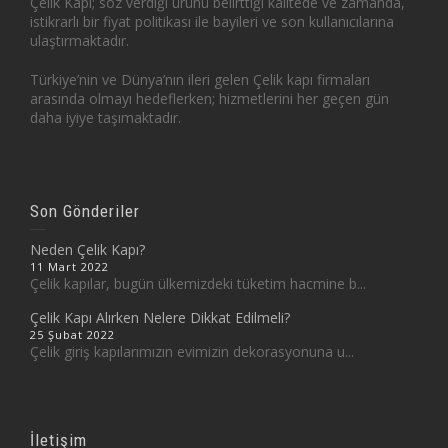
Çelik Kapı; söz verdiği ürünü belirttiği kalitede ve zamanda,
istikrarlı bir fiyat politikası ile bayileri ve son kullanıcılarına
ulaştırmaktadır.
Türkiye’nin ve Dünya’nın ileri gelen Çelik kapı firmaları
arasında olmayı hedeflerken; hizmetlerini her geçen gün
daha iyiye taşımaktadır.
Son Gönderiler
Neden Çelik Kapı?
11 Mart 2022
Çelik kapılar, bugün ülkemizdeki tüketim hacmine b...
Çelik Kapı Alırken Nelere Dikkat Edilmeli?
25 Şubat 2022
Çelik giriş kapılarımızın evimizin dekorasyonuna u...
İletişim