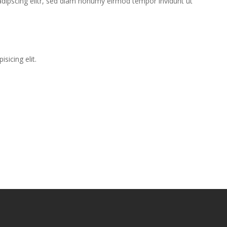
adipscing elitr, sed diam nonumy eirmod tempor invidunt ut
sicing elit.