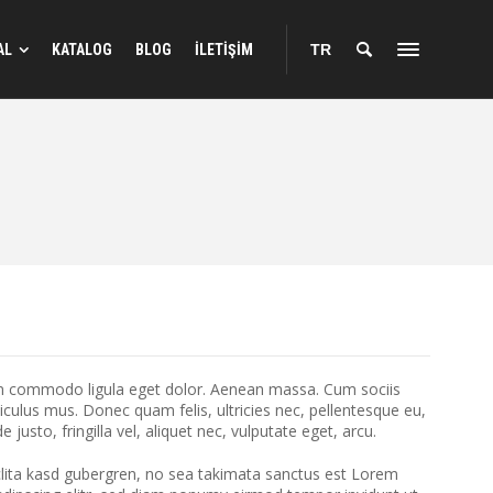
AL
KATALOG
BLOG
İLETİŞİM
TR
ean commodo ligula eget dolor. Aenean massa. Cum sociis
culus mus. Donec quam felis, ultricies nec, pellentesque eu,
sto, fringilla vel, aliquet nec, vulputate eget, arcu.
clita kasd gubergren, no sea takimata sanctus est Lorem