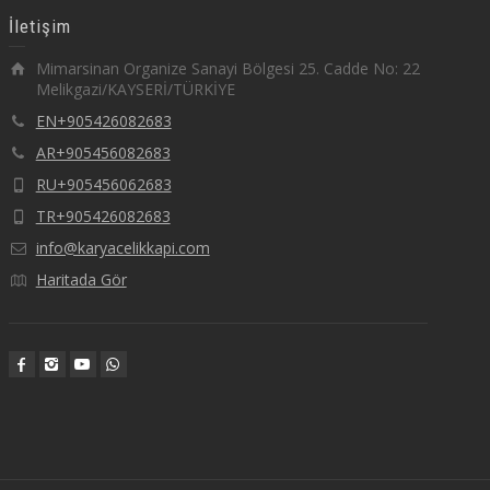
İletişim
Mimarsinan Organize Sanayi Bölgesi 25. Cadde No: 22
Melikgazi/KAYSERİ/TÜRKİYE
EN+905426082683
AR+905456082683
RU+905456062683
TR+905426082683
info@karyacelikkapi.com
Haritada Gör