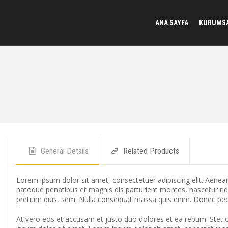
ANA SAYFA
KURUMS
General Details
Related Products
Lorem ipsum dolor sit amet, consectetuer adipiscing elit. Aen
natoque penatibus et magnis dis parturient montes, nascetur ridi
pretium quis, sem. Nulla consequat massa quis enim. Donec pede ju
At vero eos et accusam et justo duo dolores et ea rebum. Stet 