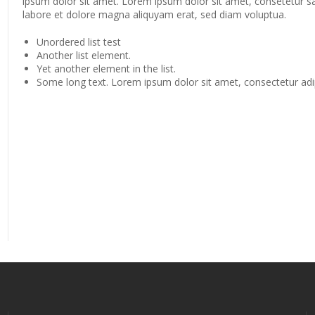
ipsum dolor sit amet. Lorem ipsum dolor sit amet, consetetur s
labore et dolore magna aliquyam erat, sed diam voluptua.
Unordered list test
Another list element.
Yet another element in the list.
Some long text. Lorem ipsum dolor sit amet, consectetur adipi