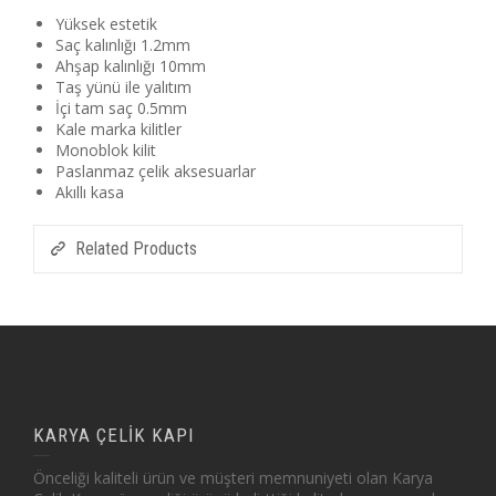
Yüksek estetik
Saç kalınlığı 1.2mm
Ahşap kalınlığı 10mm
Taş yünü ile yalıtım
İçi tam saç 0.5mm
Kale marka kilitler
Monoblok kilit
Paslanmaz çelik aksesuarlar
Akıllı kasa
Related Products
KARYA ÇELİK KAPI
Önceliği kaliteli ürün ve müşteri memnuniyeti olan Karya