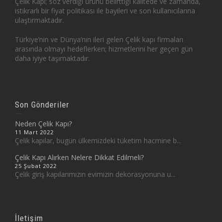
Çelik Kapı; söz verdiği ürünü belirttiği kalitede ve zamanda,
istikrarlı bir fiyat politikası ile bayileri ve son kullanıcılarına
ulaştırmaktadır.
Türkiye’nin ve Dünya’nın ileri gelen Çelik kapı firmaları
arasında olmayı hedeflerken; hizmetlerini her geçen gün
daha iyiye taşımaktadır.
Son Gönderiler
Neden Çelik Kapı?
11 Mart 2022
Çelik kapılar, bugün ülkemizdeki tüketim hacmine b...
Çelik Kapı Alırken Nelere Dikkat Edilmeli?
25 Şubat 2022
Çelik giriş kapılarımızın evimizin dekorasyonuna u...
İletişim