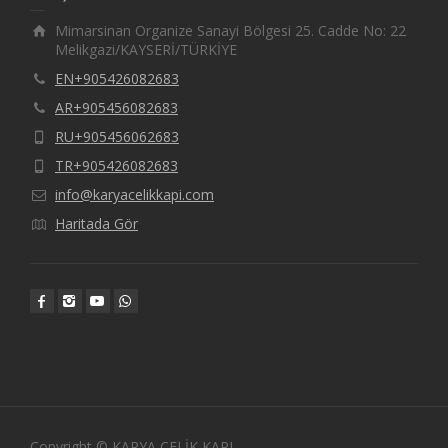
Mimarsinan Organize Sanayi Bölgesi 25. Cadde No: 22
Melikgazi/KAYSERİ/TÜRKİYE
EN+905426082683
AR+905456082683
RU+905456062683
TR+905426082683
info@karyacelikkapi.com
Haritada Gör
Copyright © KARYA ÇELİK KAPI