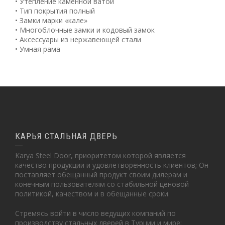
• Утепление каменной ватой
• Тип покрытия полный
• Замки марки «кале»
• Многоблочные замки и кодовый замок
• Аксессуары из нержавеющей стали
• Умная рама
КАРЬЯ СТАЛЬНАЯ ДВЕРЬ
Karya Steel Door, приоритетом которой является
качество продукции и удовлетворенность клиентов; Он
поставляет обещанный продукт своим дилерам и
конечным пользователям со стабильной ценовой
политикой, качеством и в обещанные сроки.
Стремясь войти в число ведущих компаний по
производству стальных дверей в Турции и мире;