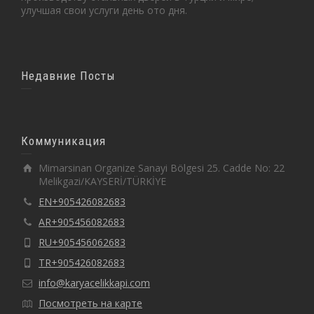
улучшая свои услуги день ото дня.
Недавние Посты
Коммуникация
Mimarsinan Organize Sanayi Bölgesi 25. Cadde No: 22
Melikgazi/KAYSERİ/TÜRKİYE
EN+905426082683
AR+905456082683
RU+905456062683
TR+905426082683
info@karyacelikkapi.com
Посмотреть на карте