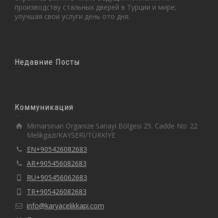
производству стальных дверей в Турции и мире;
улучшая свои услуги день ото дня.
Недавние Посты
Коммуникация
Mimarsinan Organize Sanayi Bölgesi 25. Cadde No: 22
Melikgazi/KAYSERİ/TÜRKİYE
EN+905426082683
AR+905456082683
RU+905456062683
TR+905426082683
info@karyacelikkapi.com