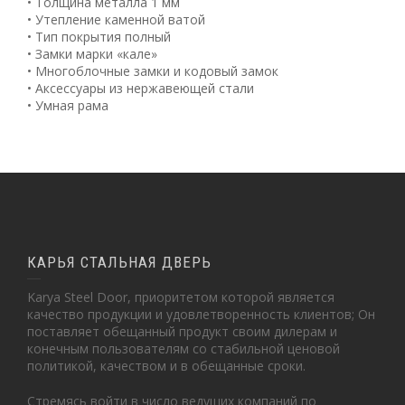
• Толщина металла 1 мм
• Утепление каменной ватой
• Тип покрытия полный
• Замки марки «кале»
• Многоблочные замки и кодовый замок
• Аксессуары из нержавеющей стали
• Умная рама
КАРЬЯ СТАЛЬНАЯ ДВЕРЬ
Karya Steel Door, приоритетом которой является
качество продукции и удовлетворенность клиентов; Он
поставляет обещанный продукт своим дилерам и
конечным пользователям со стабильной ценовой
политикой, качеством и в обещанные сроки.
Стремясь войти в число ведущих компаний по