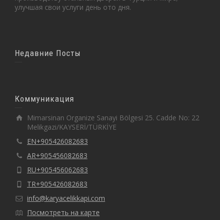
улучшая свои услуги день ото дня.
Недавние Посты
Коммуникация
Mimarsinan Organize Sanayi Bölgesi 25. Cadde No: 22
Melikgazi/KAYSERİ/TÜRKİYE
EN+905426082683
AR+905456082683
RU+905456062683
TR+905426082683
info@karyacelikkapi.com
Посмотреть на карте