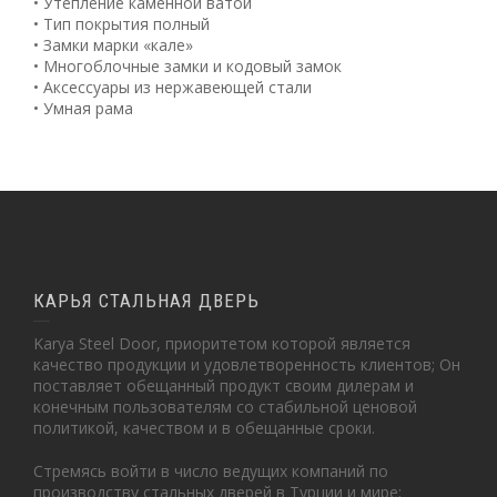
• Утепление каменной ватой
• Тип покрытия полный
• Замки марки «кале»
• Многоблочные замки и кодовый замок
• Аксессуары из нержавеющей стали
• Умная рама
КАРЬЯ СТАЛЬНАЯ ДВЕРЬ
Karya Steel Door, приоритетом которой является
качество продукции и удовлетворенность клиентов; Он
поставляет обещанный продукт своим дилерам и
конечным пользователям со стабильной ценовой
политикой, качеством и в обещанные сроки.
Стремясь войти в число ведущих компаний по
производству стальных дверей в Турции и мире;