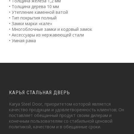
• Толщина железа 1,2 мм
• Толщина дерева 10 мм
• Утепление каменной ватой
• Тип покрытия полный
• Замки марки «кале»
• Многоблочные замки и кодовый замок
• Аксессуары из нержавеющей стали
• Умная рама
КАРЬЯ СТАЛЬНАЯ ДВЕРЬ
Karya Steel Door, приоритетом которой является
качество продукции и удовлетворенность клиентов; Он
поставляет обещанный продукт своим дилерам и
конечным пользователям со стабильной ценовой
политикой, качеством и в обещанные сроки.