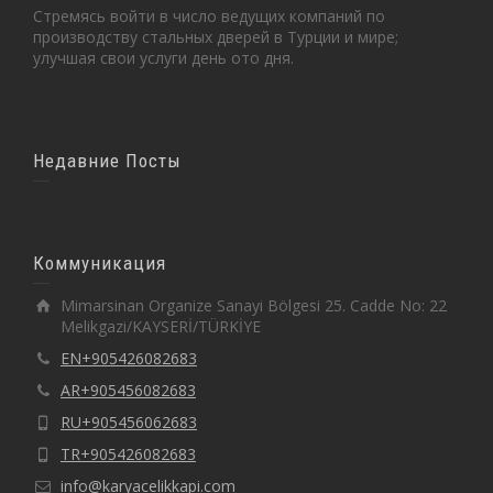
Стремясь войти в число ведущих компаний по
производству стальных дверей в Турции и мире;
улучшая свои услуги день ото дня.
Недавние Посты
Коммуникация
Mimarsinan Organize Sanayi Bölgesi 25. Cadde No: 22
Melikgazi/KAYSERİ/TÜRKİYE
EN+905426082683
AR+905456082683
RU+905456062683
TR+905426082683
info@karyacelikkapi.com