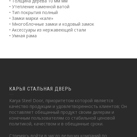
• Толщина дерева 10 мм мм
• Утепление каменной ватой
• Тип покрытия полный
• Замки марки «кале»
• Многоблочные замки и кодовый замок
• Аксессуары из нержавеющей стали
• Умная рама
КАРЬЯ СТАЛЬНАЯ ДВЕРЬ
Karya Steel Door, приоритетом которой является
качество продукции и удовлетворенность клиентов; Он
поставляет обещанный продукт своим дилерам и
конечным пользователям со стабильной ценовой
политикой, качеством и в обещанные сроки.
Стремясь войти в число ведущих компаний по