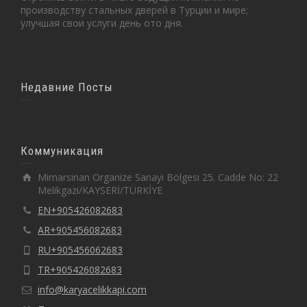
производству стальных дверей в Турции и мире;
улучшая свои услуги день ото дня.
Недавние Посты
Коммуникация
Mimarsinan Organize Sanayi Bölgesi 25. Cadde No: 22
Melikgazi/KAYSERİ/TÜRKİYE
EN+905426082683
AR+905456082683
RU+905456062683
TR+905426082683
info@karyacelikkapi.com