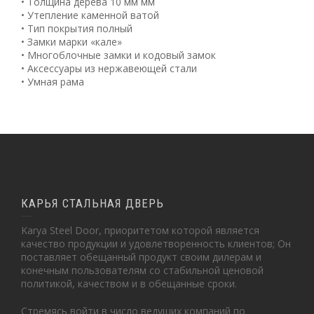
• Толщина дерева 10 мм мм
• Утепление каменной ватой
• Тип покрытия полный
• Замки марки «кале»
• Многоблочные замки и кодовый замок
• Аксессуары из нержавеющей стали
• Умная рама
КАРЬЯ СТАЛЬНАЯ ДВЕРЬ
Karya Steel Door, приоритетом которой является
качество продукции и удовлетворенность клиентов; Он
поставляет обещанный продукт своим дилерам и
конечным пользователям со стабильной ценовой
политикой, качеством и в обещанные сроки.
Стремясь войти в число ведущих компаний по