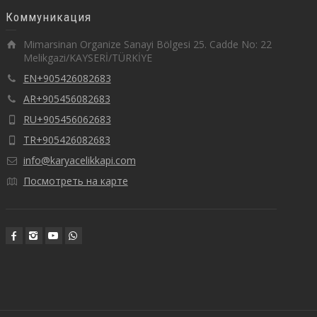
Коммуникация
Mimarsinan Organize Sanayi Bölgesi 25. Cadde No: 22
Melikgazi/KAYSERİ/TÜRKİYE
EN+905426082683
AR+905456082683
RU+905456062683
TR+905426082683
info@karyacelikkapi.com
Посмотреть на карте