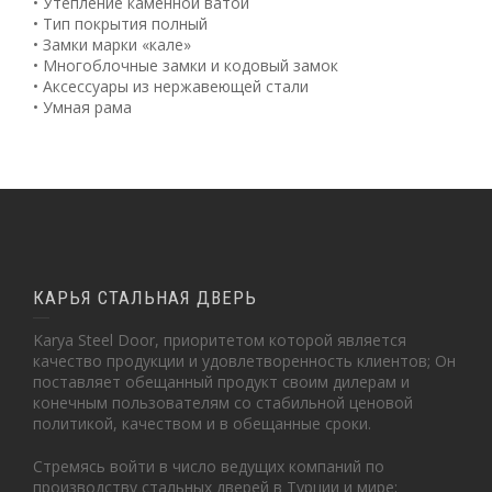
• Утепление каменной ватой
• Тип покрытия полный
• Замки марки «кале»
• Многоблочные замки и кодовый замок
• Аксессуары из нержавеющей стали
• Умная рама
КАРЬЯ СТАЛЬНАЯ ДВЕРЬ
Karya Steel Door, приоритетом которой является
качество продукции и удовлетворенность клиентов; Он
поставляет обещанный продукт своим дилерам и
конечным пользователям со стабильной ценовой
политикой, качеством и в обещанные сроки.
Стремясь войти в число ведущих компаний по
производству стальных дверей в Турции и мире;