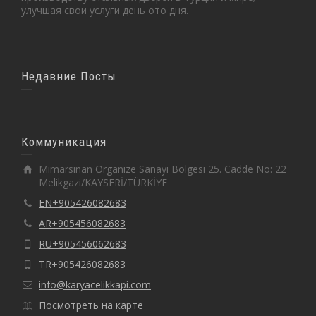
улучшая свои услуги день ото дня.
Недавние Посты
Коммуникация
Mimarsinan Organize Sanayi Bölgesi 25. Cadde No: 22
Melikgazi/KAYSERİ/TÜRKİYE
EN+905426082683
AR+905456082683
RU+905456062683
TR+905426082683
info@karyacelikkapi.com
Посмотреть на карте