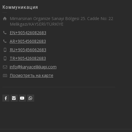
Коммуникация
Mimarsinan Organize Sanayi Bölgesi 25. Cadde No: 22
Melikgazi/KAYSERİ/TÜRKİYE
EN+905426082683
AR+905456082683
RU+905456062683
TR+905426082683
info@karyacelikkapi.com
Посмотреть на карте