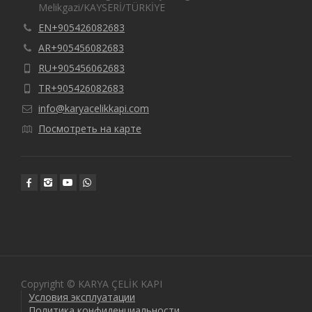
Melikgazi/KAYSERİ/TÜRKİYE
EN+905426082683
AR+905456082683
RU+905456062683
TR+905426082683
info@karyacelikkapi.com
Посмотреть на карте
Copyright © KARYA ÇELİK KAPI
Условия эксплуатации
Политика конфиденциальности