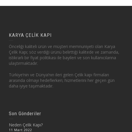
KARYA ÇELİK KAPI
Önceliği kaliteli ürün ve müşteri memnuniyeti olan Karya
Çelik Kapı; söz verdiği ürünü belirttiği kalitede ve zamanda,
istikrarlı bir fiyat politikası ile bayileri ve son kullanıcılarına
ulaştırmaktadır.
Türkiye’nin ve Dünya’nın ileri gelen Çelik kapı firmaları
arasında olmayı hedeflerken; hizmetlerini her geçen gün
daha iyiye taşımaktadır.
Son Gönderiler
Neden Çelik Kapı?
11 Mart 2022