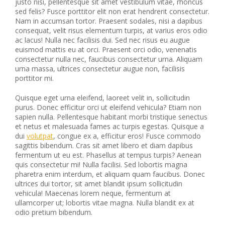
justo nisi, pellentesque sit amet vestibulum vitae, rhoncus
sed felis? Fusce porttitor elit non erat hendrerit consectetur.
Nam in accumsan tortor. Praesent sodales, nisi a dapibus
consequat, velit risus elementum turpis, at varius eros odio
ac lacus! Nulla nec facilisis dui. Sed nec risus eu augue
euismod mattis eu at orci. Praesent orci odio, venenatis
consectetur nulla nec, faucibus consectetur urna. Aliquam
urna massa, ultrices consectetur augue non, facilisis
porttitor mi.
Quisque eget urna eleifend, laoreet velit in, sollicitudin
purus. Donec efficitur orci ut eleifend vehicula? Etiam non
sapien nulla. Pellentesque habitant morbi tristique senectus
et netus et malesuada fames ac turpis egestas. Quisque a
dui
volutpat
, congue ex a, efficitur eros! Fusce commodo
sagittis bibendum. Cras sit amet libero et diam dapibus
fermentum ut eu est. Phasellus at tempus turpis? Aenean
quis consectetur mi! Nulla facilisi. Sed lobortis magna
pharetra enim interdum, et aliquam quam faucibus. Donec
ultrices dui tortor, sit amet blandit ipsum sollicitudin
vehicula! Maecenas lorem neque, fermentum at
ullamcorper ut; lobortis vitae magna. Nulla blandit ex at
odio pretium bibendum.