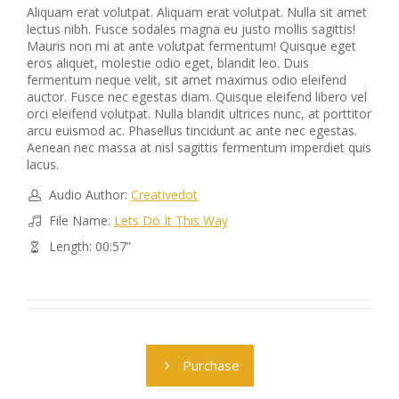
Aliquam erat volutpat. Aliquam erat volutpat. Nulla sit amet
lectus nibh. Fusce sodales magna eu justo mollis sagittis!
Mauris non mi at ante volutpat fermentum! Quisque eget
eros aliquet, molestie odio eget, blandit leo. Duis
fermentum neque velit, sit amet maximus odio eleifend
auctor. Fusce nec egestas diam. Quisque eleifend libero vel
orci eleifend volutpat. Nulla blandit ultrices nunc, at porttitor
arcu euismod ac. Phasellus tincidunt ac ante nec egestas.
Aenean nec massa at nisl sagittis fermentum imperdiet quis
lacus.
Audio Author:
Creativedot
File Name:
Lets Do It This Way
Length: 00:57”
Purchase