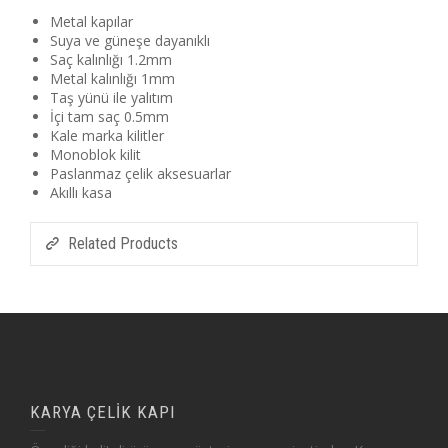
Metal kapılar
Suya ve güneşe dayanıklı
Saç kalınlığı 1.2mm
Metal kalınlığı 1mm
Taş yünü ile yalıtım
İçi tam saç 0.5mm
Kale marka kilitler
Monoblok kilit
Paslanmaz çelik aksesuarlar
Akıllı kasa
Related Products
KARYA ÇELİK KAPI