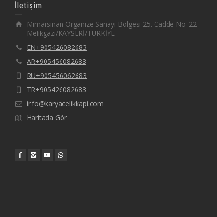
İletişim
Mimarsinan Organize Sanayi Bölgesi 25. Cadde No: 22
Melikgazi/KAYSERİ/TÜRKİYE
EN+905426082683
AR+905456082683
RU+905456062683
TR+905426082683
info@karyacelikkapi.com
Haritada Gör