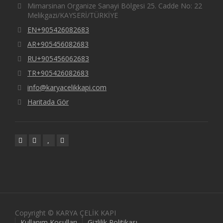
Mimarsinan Organize Sanayi Bölgesi 25. Cadde No: 22
Melikgazi/KAYSERİ/TÜRKİYE
EN+905426082683
AR+905456082683
RU+905456062683
TR+905426082683
info@karyacelikkapi.com
Haritada Gör
Copyright © KARYA ÇELİK KAPI
Kullanım Koşulları
Gizlilik Politikası