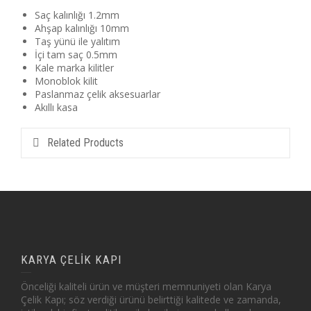
Saç kalınlığı 1.2mm
Ahşap kalınlığı 10mm
Taş yünü ile yalıtım
İçi tam saç 0.5mm
Kale marka kilitler
Monoblok kilit
Paslanmaz çelik aksesuarlar
Akıllı kasa
Related Products
KARYA ÇELİK KAPI
Önceliği kaliteli ürün ve müşteri memnuniyeti olan Karya
Çelik Kapı; söz verdiği ürünü belirttiği kalitede ve zamanda,