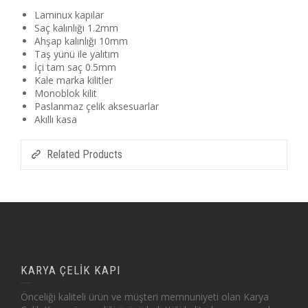
Laminux kapılar
Saç kalınlığı 1.2mm
Ahşap kalınlığı 10mm
Taş yünü ile yalıtım
İçi tam saç 0.5mm
Kale marka kilitler
Monoblok kilit
Paslanmaz çelik aksesuarlar
Akıllı kasa
Related Products
KARYA ÇELİK KAPI
Önceliği kaliteli ürün ve müşteri memnuniyeti olan Karya