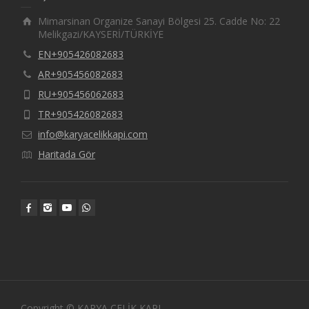
Mimarsinan Organize Sanayi Bölgesi 25. Cadde No: 22
Melikgazi/KAYSERİ/TÜRKİYE
EN+905426082683
AR+905456082683
RU+905456062683
TR+905426082683
info@karyacelikkapi.com
Haritada Gör
Copyright © KARYA ÇELİK KAPI