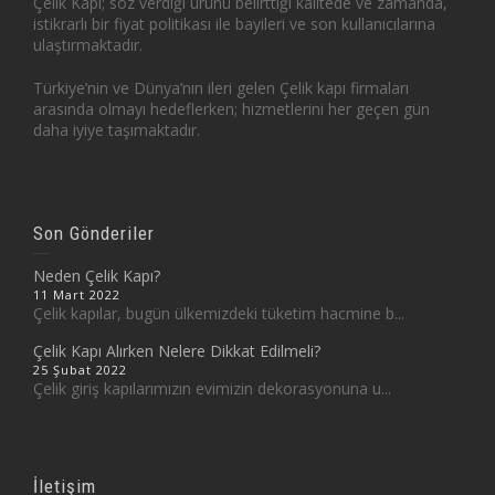
Çelik Kapı; söz verdiği ürünü belirttiği kalitede ve zamanda,
istikrarlı bir fiyat politikası ile bayileri ve son kullanıcılarına
ulaştırmaktadır.
Türkiye’nin ve Dünya’nın ileri gelen Çelik kapı firmaları
arasında olmayı hedeflerken; hizmetlerini her geçen gün
daha iyiye taşımaktadır.
Son Gönderiler
Neden Çelik Kapı?
11 Mart 2022
Çelik kapılar, bugün ülkemizdeki tüketim hacmine b...
Çelik Kapı Alırken Nelere Dikkat Edilmeli?
25 Şubat 2022
Çelik giriş kapılarımızın evimizin dekorasyonuna u...
İletişim