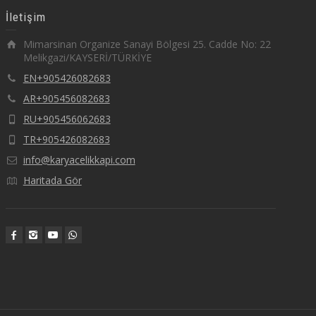
İletişim
Mimarsinan Organize Sanayi Bölgesi 25. Cadde No: 22
Melikgazi/KAYSERİ/TÜRKİYE
EN+905426082683
AR+905456082683
RU+905456062683
TR+905426082683
info@karyacelikkapi.com
Haritada Gör