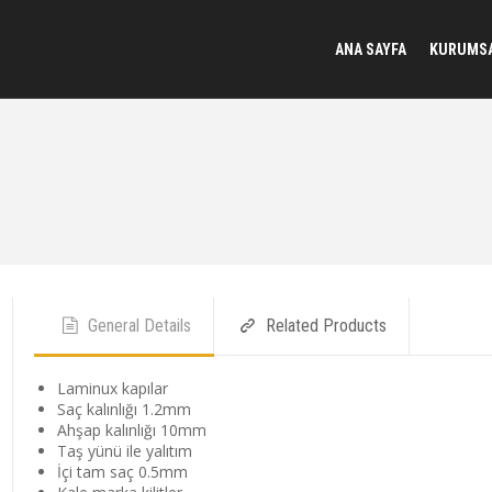
ANA SAYFA
KURUMS
General Details
Related Products
Laminux kapılar
Saç kalınlığı 1.2mm
Ahşap kalınlığı 10mm
Taş yünü ile yalıtım
İçi tam saç 0.5mm