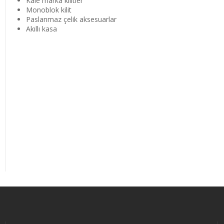
Kale marka kilitler
Monoblok kilit
Paslanmaz çelik aksesuarlar
Akıllı kasa