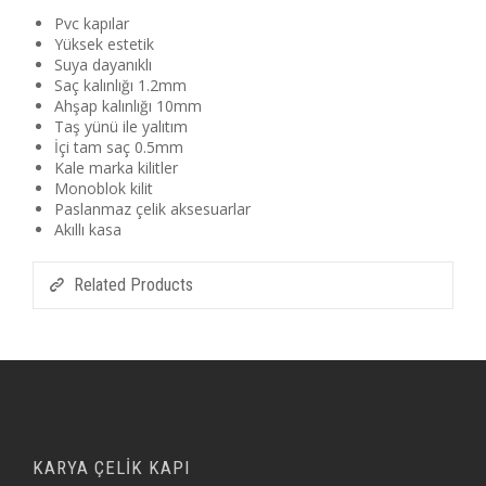
Pvc kapılar
Yüksek estetik
Suya dayanıklı
Saç kalınlığı 1.2mm
Ahşap kalınlığı 10mm
Taş yünü ile yalıtım
İçi tam saç 0.5mm
Kale marka kilitler
Monoblok kilit
Paslanmaz çelik aksesuarlar
Akıllı kasa
Related Products
KARYA ÇELİK KAPI