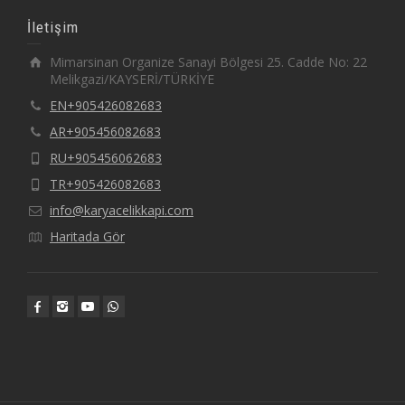
İletişim
Mimarsinan Organize Sanayi Bölgesi 25. Cadde No: 22
Melikgazi/KAYSERİ/TÜRKİYE
EN+905426082683
AR+905456082683
RU+905456062683
TR+905426082683
info@karyacelikkapi.com
Haritada Gör