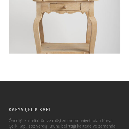
KARYA ÇELİK KAPI
Önceliği kaliteli ürün ve müşteri memnuniyeti olan Karya
Çelik Kapı; söz verdiği ürünü belirttiği kalitede ve zamanda,