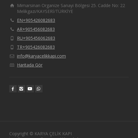
Mimarsinan Organize Sanayi Bölgesi 25. Cadde No: 22
Melikgazi/KAYSERİ/TÜRKİYE
EN+905426082683
AR+905456082683
RU+905456062683
TR+905426082683
info@karyacelikkapi.com
Haritada Gör
Copyright © KARYA ÇELİK KAPI