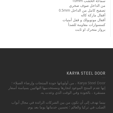
سماكة الخشب 10mm
من الداخل صوف صخري
تصفيح كامل من الداخل 0.5mm
أقفال ماركة كاله
أقفال مونوبولك و قفل أمنيات
كسسوارات مقاومة للصدأ
برواز متحرك او ثابت
KARYA STEEL DOOR
Karya Steel Door ، من أولوياتها جودة المنتجات وإرضاء العملاء ؛
إنها تقدم المنتج الموعود لتجارها ومستخدميها النهائيين بسياسة أسعار
مستقرة ، بالجودة وفي الوقت الذي وعدت به.
بينما تهدف إلى أن تكون من بين الشركات الرائدة في مجال أبواب
الصلب في تركيا والعالم ؛ تحسين خدماتها يوما بعد يوم.