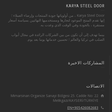
KARYA STEEL DOOR
Karya Steel Door ، من أولوياتها جودة المنتجات وإرضاء العملاء ؛
إنها تقدم المنتج الموعود لتجارها ومستخدميها النهائيين بسياسة أسعار
مستقرة ، بالجودة وفي الوقت الذي وعدت به.
بينما تهدف إلى أن تكون من بين الشركات الرائدة في مجال أبواب
الصلب في تركيا والعالم ؛ تحسين خدماتها يوما بعد يوم.
المشاركات الاخيرة
الاتصالات
Mimarsinan Organize Sanayi Bölgesi 25. Cadde No: 22
Melikgazi/KAYSERİ/TÜRKİYE
EN+905426082683