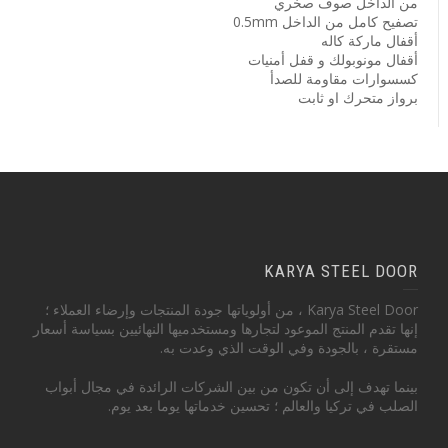
من الداخل صوف صخري
تصفيح كامل من الداخل 0.5mm
أقفال ماركة كاله
أقفال مونوبولك و قفل أمنيات
كسسوارات مقاومة للصدأ
برواز متحرك او ثابت
KARYA STEEL DOOR
Karya Steel Door ، من أولوياتها جودة المنتجات وإرضاء العملاء ؛
إنها تقدم المنتج الموعود لتجارها ومستخدميها النهائيين بسياسة أسعار
مستقرة ، بالجودة وفي الوقت الذي وعدت به.
بينما تهدف إلى أن تكون من بين الشركات الرائدة في مجال أبواب
الصلب في تركيا والعالم ؛ تحسين خدماتها يوما بعد يوم.