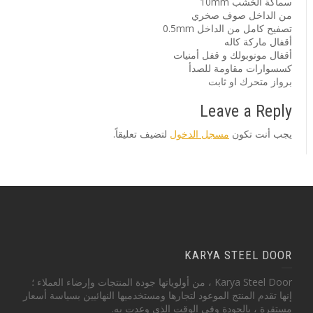
سماكة الخشب 10mm
من الداخل صوف صخري
تصفيح كامل من الداخل 0.5mm
أقفال ماركة كاله
أقفال مونوبولك و قفل أمنيات
كسسوارات مقاومة للصدأ
برواز متحرك او ثابت
Leave a Reply
يجب أنت تكون
مسجل الدخول
لتضيف تعليقاً.
KARYA STEEL DOOR
Karya Steel Door ، من أولوياتها جودة المنتجات وإرضاء العملاء ؛
إنها تقدم المنتج الموعود لتجارها ومستخدميها النهائيين بسياسة أسعار
مستقرة ، بالجودة وفي الوقت الذي وعدت به.