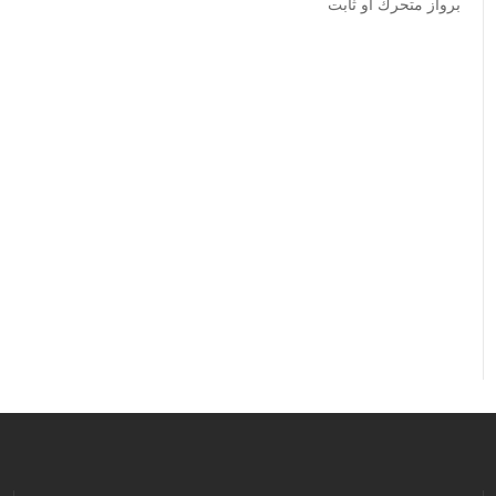
برواز متحرك او ثابت