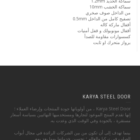
سماكة الحديد 1.2mm
سماكة الخشب 10mm
من الداخل صوف صخري
تصفيح كامل من الداخل 0.5mm
أقفال ماركة كاله
أقفال مونوبولك و قفل أمنيات
كسسوارات مقاومة للصدأ
برواز متحرك او ثابت
KARYA STEEL DOOR
Karya Steel Door ، من أولوياتها جودة المنتجات وإرضاء العملاء ؛
إنها تقدم المنتج الموعود لتجارها ومستخدميها النهائيين بسياسة أسعار
مستقرة ، بالجودة وفي الوقت الذي وعدت به.
بينما تهدف إلى أن تكون من بين الشركات الرائدة في مجال أبواب
الصلب في تركيا والعالم ؛ تحسين خدماتها يوما بعد يوم.