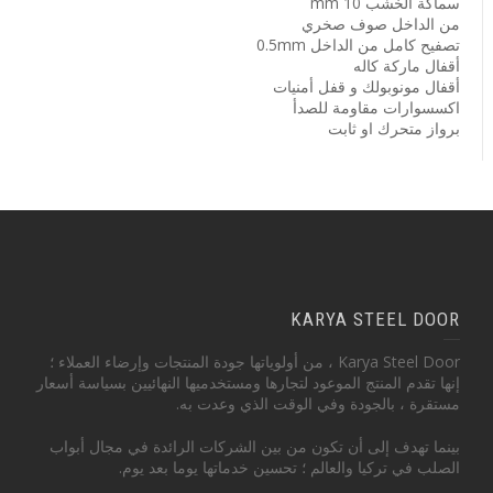
سماكة الخشب 10 mm
من الداخل صوف صخري
تصفيح كامل من الداخل 0.5mm
أقفال ماركة كاله
أقفال مونوبولك و قفل أمنيات
اكسسوارات مقاومة للصدأ
برواز متحرك او ثابت
KARYA STEEL DOOR
Karya Steel Door ، من أولوياتها جودة المنتجات وإرضاء العملاء ؛
إنها تقدم المنتج الموعود لتجارها ومستخدميها النهائيين بسياسة أسعار
مستقرة ، بالجودة وفي الوقت الذي وعدت به.
بينما تهدف إلى أن تكون من بين الشركات الرائدة في مجال أبواب
الصلب في تركيا والعالم ؛ تحسين خدماتها يوما بعد يوم.