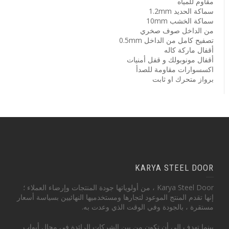
مقاوم للمياه
سماكة الحديد 1.2mm
سماكة الخشب 10mm
من الداخل صوف صخري
تصفيح كامل من الداخل 0.5mm
أقفال ماركة كاله
أقفال مونوبولك و قفل أمنيات
اكسسوارات مقاومة للصدأ
برواز متحرك او ثابت
KARYA STEEL DOOR
Karya Steel Door ، من أولوياتها جودة المنتجات وإرضاء العملاء ؛
إنها تقدم المنتج الموعود لتجارها ومستخدميها النهائيين بسياسة أسعار
مستقرة ، بالجودة وفي الوقت الذي وعدت به.
بينما تهدف إلى أن تكون من بين الشركات الرائدة في مجال أبواب