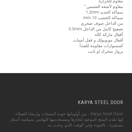
مقاوم للحرارة
مقاوم لأشعة الشمس ”
سماكة الحديد 1.2mm
سماكة الخشب 10 mm
من الداخل صوف صخري
تصفيح كامل من الداخل 0.5mm
أقفال ماركة كاله
أقفال مونوبولك و قفل أمنيات
كسسوارات مقاومة للصدأ
برواز متحرك او ثابت
KARYA STEEL DOOR
Karya Steel Door ، من أولوياتها جودة المنتجات وإرضاء العملاء ؛
إنها تقدم المنتج الموعود لتجارها ومستخدميها النهائيين بسياسة أسعار
مستقرة ، بالجودة وفي الوقت الذي وعدت به.