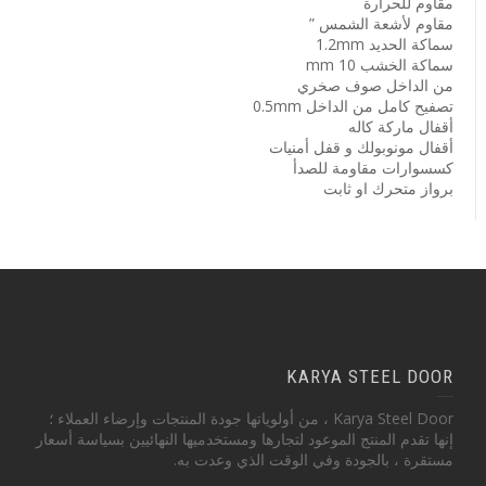
مقاوم للحرارة
مقاوم لأشعة الشمس ”
سماكة الحديد 1.2mm
سماكة الخشب 10 mm
من الداخل صوف صخري
تصفيح كامل من الداخل 0.5mm
أقفال ماركة كاله
أقفال مونوبولك و قفل أمنيات
كسسوارات مقاومة للصدأ
برواز متحرك او ثابت
KARYA STEEL DOOR
Karya Steel Door ، من أولوياتها جودة المنتجات وإرضاء العملاء ؛
إنها تقدم المنتج الموعود لتجارها ومستخدميها النهائيين بسياسة أسعار
مستقرة ، بالجودة وفي الوقت الذي وعدت به.