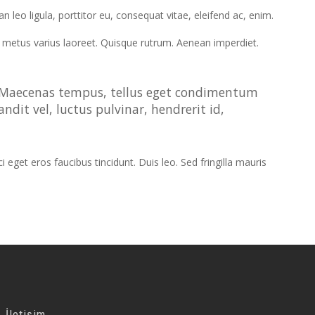
leo ligula, porttitor eu, consequat vitae, eleifend ac, enim.
 ut metus varius laoreet. Quisque rutrum. Aenean imperdiet.
s. Maecenas tempus, tellus eget condimentum
it vel, luctus pulvinar, hendrerit id,
eget eros faucibus tincidunt. Duis leo. Sed fringilla mauris
İletişim