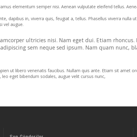
vamus elementum semper nisi. Aenean vulputate eleifend tellus. Aenean 
e, dapibus in, viverra quis, feugiat a, tellus. Phasellus viverra nulla
si vel augue.
lamcorper ultricies nisi. Nam eget dui. Etiam rhoncu
adipiscing sem neque sed ipsum. Nam quam nunc, bland
n ut libero venenatis faucibus. Nullam quis ante. Etiam sit amet orci 
, leo eget bibendum sodales, augue velit cursus nunc,
Son Gönderiler