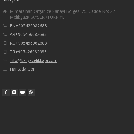
Mimarsinan Organize Sanayi Bölgesi 25. Cadde No: 22
Melikgazi/KAYSERİ/TÜRKİYE
EN+905426082683
AR+905456082683
RU+905456062683
TR+905426082683
info@karyacelikkapi.com
Haritada Gör