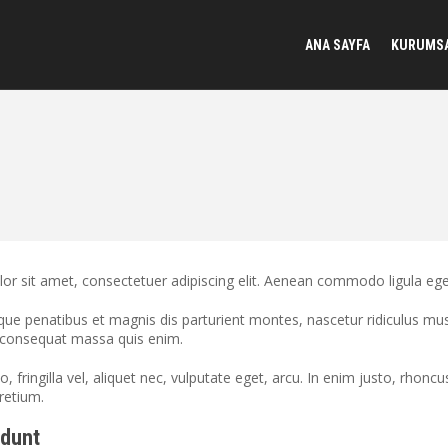
ANA SAYFA
KURUMS
or sit amet, consectetuer adipiscing elit. Aenean commodo ligula eg
ue penatibus et magnis dis parturient montes, nascetur ridiculus mus.
a consequat massa quis enim.
 fringilla vel, aliquet nec, vulputate eget, arcu. In enim justo, rhoncu
retium.
idunt