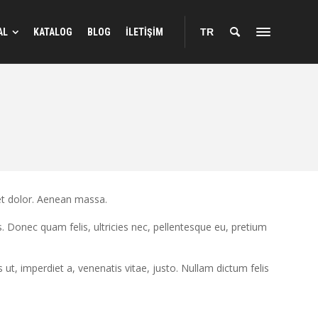
AL
KATALOG
BLOG
İLETİŞİM
TR
et dolor. Aenean massa.
 Donec quam felis, ultricies nec, pellentesque eu, pretium
s ut, imperdiet a, venenatis vitae, justo. Nullam dictum felis