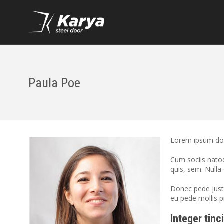
Paula Poe
Lorem ipsum dol
Cum sociis natoq
quis, sem. Null
Donec pede justo,
eu pede mollis p
Integer tinc